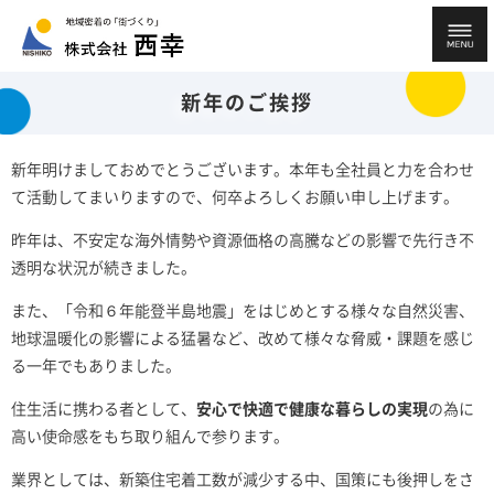
新年のご挨拶
西幸本社 0276-37-8351
新年明けましておめでとうございます。本年も全社員と力を合わせ
て活動してまいりますので、何卒よろしくお願い申し上げます。
高崎支店 027-362-5601
昨年は、不安定な海外情勢や資源価格の高騰などの影響で先行き不
透明な状況が続きました。
また、「令和６年能登半島地震」をはじめとする様々な自然災害、
地球温暖化の影響による猛暑など、改めて様々な脅威・課題を感じ
る一年でもありました。
住生活に携わる者として、
安心で快適で健康な暮らしの実現
の為に
高い使命感をもち取り組んで参ります。
業界としては、新築住宅着工数が減少する中、国策にも後押しをさ